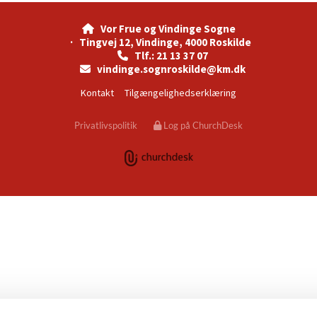
Vor Frue og Vindinge Sogne

· Tingvej 12, Vindinge, 4000 Roskilde
Tlf.: 21 13 37 07

vindinge.sognroskilde@km.dk

Kontakt
Tilgængelighedserklæring
Privatlivspolitik
Log på ChurchDesk