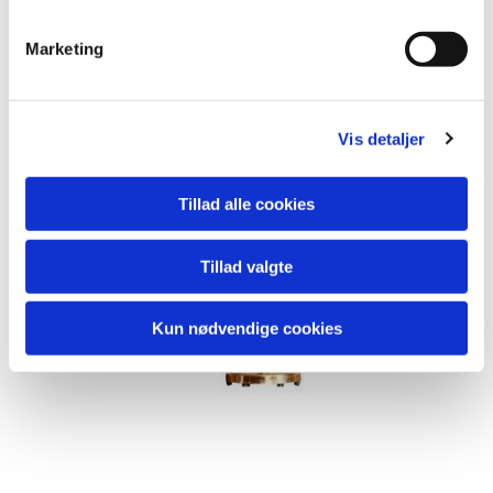
kirkekontoret
vindinge.sognroskilde@km.dk
eller
e
via dette sikre link:
Sikker mail - NEMID
v
Marketing
a
Med venlig hilsen
l
Vor Frue og Vindinge sogne
g
Vis detaljer
Tillad alle cookies
Tillad valgte
Kun nødvendige cookies