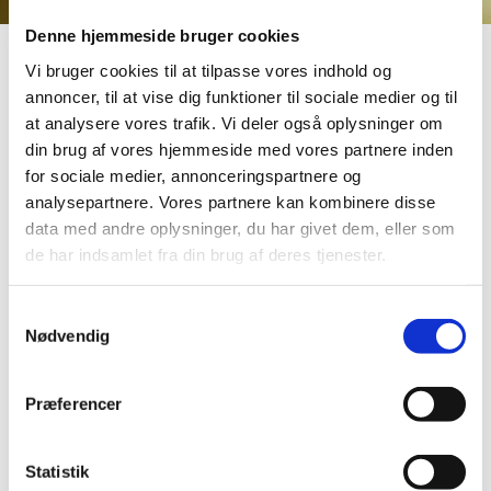
Denne hjemmeside bruger cookies
Vi bruger cookies til at tilpasse vores indhold og
Honorarformular
annoncer, til at vise dig funktioner til sociale medier og til
at analysere vores trafik. Vi deler også oplysninger om
din brug af vores hjemmeside med vores partnere inden
for sociale medier, annonceringspartnere og
analysepartnere. Vores partnere kan kombinere disse
Kære foredragsholder, musiker, vikar,
data med andre oplysninger, du har givet dem, eller som
menighedsrådsmedlem eller anden som skal have
de har indsamlet fra din brug af deres tjenester.
udbetalt et honorar eller indberette et honorar
hos Vor Frue og Vindinge sogne
S
Brug venligst nedenstående link for at indberette:
Nødvendig
a
m
Honorarformular for Vor Frue og Vindinge kirker
t
Præferencer
Hvis afregningen skal foregå via faktura betaling
y
eller skal indberettes via et CVR nummer skal I
k
sende en mail til
k
Statistik