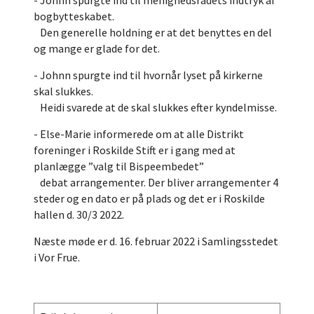
- Johnn spurgte ind til menighedsrådets indtryk af
bogbytteskabet.
Den generelle holdning er at det benyttes en del
og mange er glade for det.
- Johnn spurgte ind til hvornår lyset på kirkerne
skal slukkes.
Heidi svarede at de skal slukkes efter kyndelmisse.
- Else-Marie informerede om at alle Distrikt
foreninger i Roskilde Stift er i gang med at
planlægge ”valg til Bispeembedet”
debat arrangementer. Der bliver arrangementer 4
steder og en dato er på plads og det er i Roskilde
hallen d. 30/3 2022.
Næste møde er d. 16. februar 2022 i Samlingsstedet
i Vor Frue.