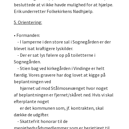
besluttede at vi ikke havde mulighed for at hjælpe.
Erik underretter Folkekirkens Nødhjælp.
5. Orientering:
• Formanden:
- I lamperne i den store sal i Sognegården er der
blevet isat kraftigere lyskilder.
- Der er sat lys følere op på toiletterne i
Sognegården.
- Stien bag ved kirkegården i Vindinge er helt
færdig. Vores gravere har dog lovet at kigge på
beplantningen ved
hjørnet ud mod Stålmosevænget hvor noget
af beplantningen er fjernet/skåret ned. Hvis vi skal
efterplante noget
er det kommunen som, jf. kontrakten, skal
dække de udgifter.
- Skattefrit honorar til de
menighedsrådsmedlemmer som er berigtiget til