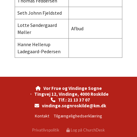
Thomas Feddersen
Seth Johnn Fjeldsted
Lotte Søndergaard
Afbud
Møller
Hanne Hellerup
Ladegaard-Pedersen
Vor Frue og Vindinge Sogne

· Tingvej 12, Vindinge, 4000 Roskilde
Tlf.: 21 13 37 07

vindinge.sognroskilde@km.dk

Kontakt
Tilgængelighedserklæring
Privatlivspolitik
Log på ChurchDesk