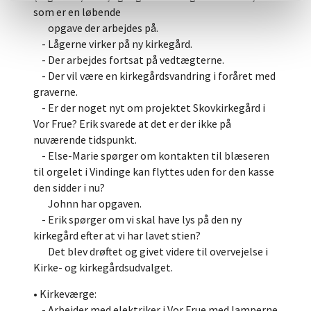
som er en løbende
opgave der arbejdes på.
- Lågerne virker på ny kirkegård.
- Der arbejdes fortsat på vedtægterne.
- Der vil være en kirkegårdsvandring i foråret med
graverne.
- Er der noget nyt om projektet Skovkirkegård i
Vor Frue? Erik svarede at det er der ikke på
nuværende tidspunkt.
- Else-Marie spørger om kontakten til blæseren
til orgelet i Vindinge kan flyttes uden for den kasse
den sidder i nu?
Johnn har opgaven.
- Erik spørger om vi skal have lys på den ny
kirkegård efter at vi har lavet stien?
Det blev drøftet og givet videre til overvejelse i
Kirke- og kirkegårdsudvalget.
• Kirkeværge:
- Arbejder med elektriker i Vor Frue med lamperne