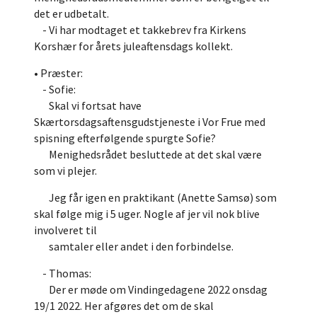
det er udbetalt.
- Vi har modtaget et takkebrev fra Kirkens
Korshær for årets juleaftensdags kollekt.
• Præster:
- Sofie:
Skal vi fortsat have
Skærtorsdagsaftensgudstjeneste i Vor Frue med
spisning efterfølgende spurgte Sofie?
Menighedsrådet besluttede at det skal være
som vi plejer.
Jeg får igen en praktikant (Anette Samsø) som
skal følge mig i 5 uger. Nogle af jer vil nok blive
involveret til
samtaler eller andet i den forbindelse.
- Thomas:
Der er møde om Vindingedagene 2022 onsdag
19/1 2022. Her afgøres det om de skal