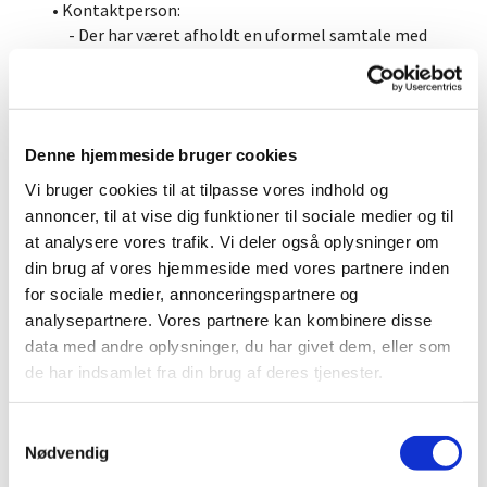
• Kontaktperson:
- Der har været afholdt en uformel samtale med
Stephan før jul. Han virkede godt tilfreds.
- Sofie har holdt møde med gravere og
kirketjener om bemandingen til begravelser og
bisættelser. Det er aftalt, at
Denne hjemmeside bruger cookies
Heidi som udgangspunkt har bisættelser i
Vindinge og gravere i Vor Frue. Og i de tilfælde, hvor
Vi bruger cookies til at tilpasse vores indhold og
dette ikke kan lade
annoncer, til at vise dig funktioner til sociale medier og til
sig gøre dækker de for hinanden.
at analysere vores trafik. Vi deler også oplysninger om
- Der er afviklet MUS-samtaler med næsten hele
din brug af vores hjemmeside med vores partnere inden
personalegruppen.
for sociale medier, annonceringspartnere og
- Stine forventes tilbage fra orlov d. 1/3 2022. Lise
analysepartnere. Vores partnere kan kombinere disse
er fraværende fra slutningen af februar og i marts
data med andre oplysninger, du har givet dem, eller som
og derfor er
de har indsamlet fra din brug af deres tjenester.
Louise ansat som vikar til og med 30/3 2022.
• Aktivitetsudvalg:
S
- Intet nyt, men læs det nye Kirkenyt for at se
Nødvendig
a
aktiviteterne indtil lige før Påske.
m