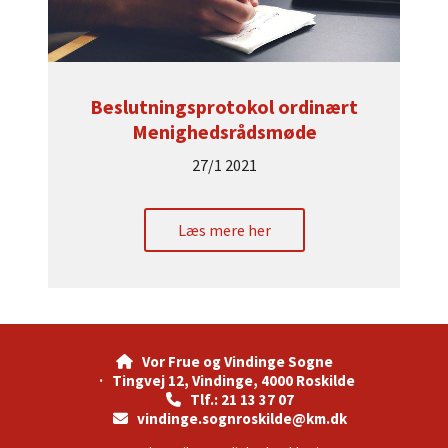
Beslutningsprotokol ordinært
Menighedsrådsmøde
27/1 2021
Læs mere her
Vor Frue og Vindinge Sogne

· Tingvej 12, Vindinge, 4000 Roskilde
Tlf.: 21 13 37 07

vindinge.sognroskilde@km.dk
