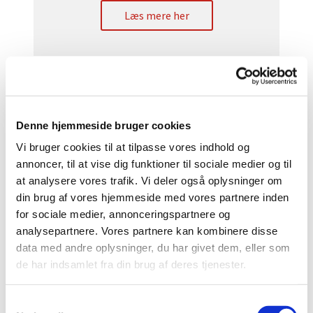
Læs mere her
Denne hjemmeside bruger cookies
Vi bruger cookies til at tilpasse vores indhold og
annoncer, til at vise dig funktioner til sociale medier og til
at analysere vores trafik. Vi deler også oplysninger om
din brug af vores hjemmeside med vores partnere inden
Beslutningsprotokol ordinært
for sociale medier, annonceringspartnere og
Menighedsrådsmøde
analysepartnere. Vores partnere kan kombinere disse
data med andre oplysninger, du har givet dem, eller som
24/8 2021
de har indsamlet fra din brug af deres tjenester.
Læs mere her
S