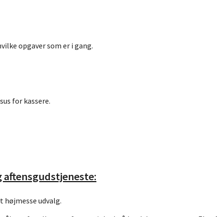
hvilke opgaver som er i gang.
sus for kassere.
g aftensgudstjeneste:
t højmesse udvalg.