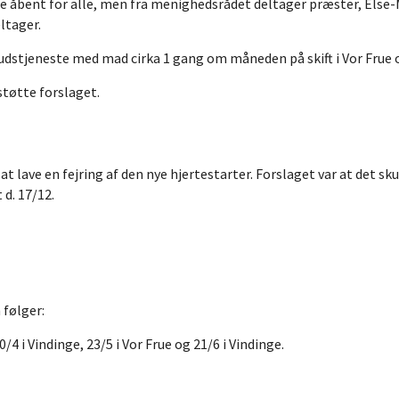
e åbent for alle, men fra menighedsrådet deltager præster, Else-
ltager.
udstjeneste med mad cirka 1 gang om måneden på skift i Vor Frue 
støtte forslaget.
t lave en fejring af den nye hjertestarter. Forslaget var at det skul
 d. 17/12.
 følger:
10/4 i Vindinge, 23/5 i Vor Frue og 21/6 i Vindinge.