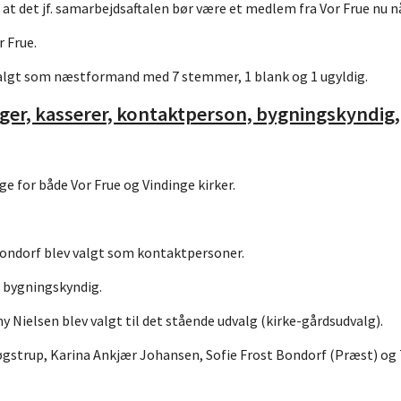
det jf. samarbejdsaftalen bør være et medlem fra Vor Frue nu nå
r Frue.
valgt som næstformand med 7 stemmer, 1 blank og 1 ugyldig.
ærger, kasserer, kontaktperson, bygningskyndig
e for både Vor Frue og Vindinge kirker.
ondorf blev valgt som kontaktpersoner.
 bygningskyndig.
Nielsen blev valgt til det stående udvalg (kirke-gårdsudvalg).
gstrup, Karina Ankjær Johansen, Sofie Frost Bondorf (Præst) og 