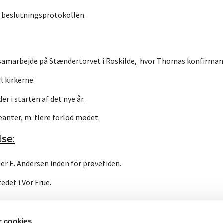
d beslutningsprotokollen.
samarbejde på Stændertorvet i Roskilde, hvor Thomas konfirmande
l kirkerne.
er i starten af det nye år.
eanter, m. flere forlod mødet.
se:
r E. Andersen inden for prøvetiden.
det i Vor Frue.
 cookies