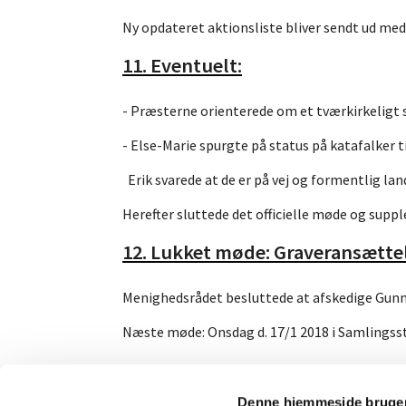
Ny opdateret aktionsliste bliver sendt ud me
11. Eventuelt:
- Præsterne orienterede om et tværkirkeligt 
- Else-Marie spurgte på status på katafalker ti
Erik svarede at de er på vej og formentlig land
Herefter sluttede det officielle møde og suppl
12. Lukket møde: Graveransættel
Menighedsrådet besluttede at afskedige Gunne
Næste møde: Onsdag d. 17/1 2018 i Samlingsste
Denne hjemmeside bruger