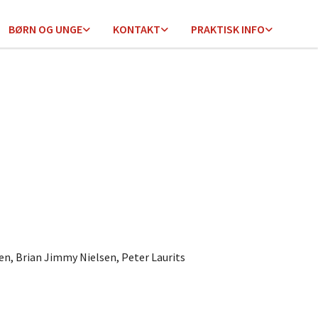
BØRN OG UNGE
KONTAKT
PRAKTISK INFO
en, Brian Jimmy Nielsen, Peter Laurits