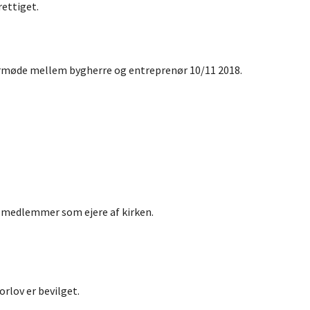
ettiget.
rmøde mellem bygherre og entreprenør 10/11 2018.
åd medlemmer som ejere af kirken.
rlov er bevilget.