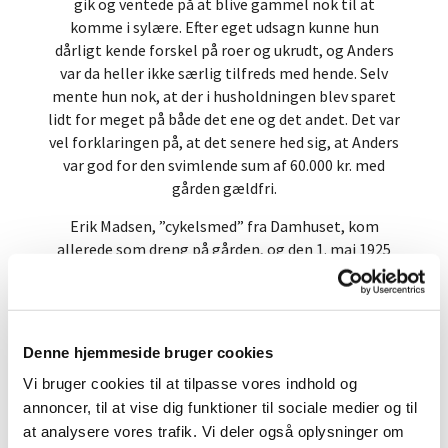
gik og ventede på at blive gammel nok til at
komme i sylære. Efter eget udsagn kunne hun
dårligt kende forskel på roer og ukrudt, og Anders
var da heller ikke særlig tilfreds med hende. Selv
mente hun nok, at der i husholdningen blev sparet
lidt for meget på både det ene og det andet. Det var
vel forklaringen på, at det senere hed sig, at Anders
var god for den svimlende sum af 60.000 kr. med
gården gældfri.
Erik Madsen, ”cykelsmed” fra Damhuset, kom
allerede som dreng på gården, og den 1. maj 1925
begyndte han på Moesgaard samtidig med Carla
Larsen. Hun var fæstet til at malke og gå med i
marken og fik 1 krone i fæstepenge og 45 kr. om
måneden – alt aftalt mundtligt. Da mejeriet lå lige
Denne hjemmeside bruger cookies
overfor, kunne malkningen af de 8-9 køer starte så
Vi bruger cookies til at tilpasse vores indhold og
sent som kl. halv 6 til 6. Og der var jord nok hjemme
annoncer, til at vise dig funktioner til sociale medier og til
ved gården til, at køerne kunne græsse der.
at analysere vores trafik. Vi deler også oplysninger om
Ungkreaturerne derimod græssede i Lillevang. Om