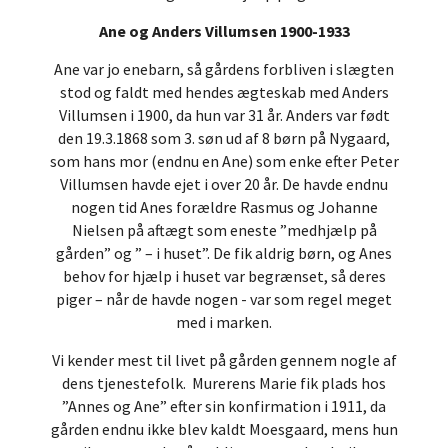
Ane og Anders Villumsen 1900-1933
Ane var jo enebarn, så gårdens forbliven i slægten
stod og faldt med hendes ægteskab med Anders
Villumsen i 1900, da hun var 31 år. Anders var født
den 19.3.1868 som 3. søn ud af 8 børn på Nygaard,
som hans mor (endnu en Ane) som enke efter Peter
Villumsen havde ejet i over 20 år. De havde endnu
nogen tid Anes forældre Rasmus og Johanne
Nielsen på aftægt som eneste ”medhjælp på
gården” og ” – i huset”. De fik aldrig børn, og Anes
behov for hjælp i huset var begrænset, så deres
piger – når de havde nogen - var som regel meget
med i marken.
Vi kender mest til livet på gården gennem nogle af
dens tjenestefolk. Murerens Marie fik plads hos
”Annes og Ane” efter sin konfirmation i 1911, da
gården endnu ikke blev kaldt Moesgaard, mens hun