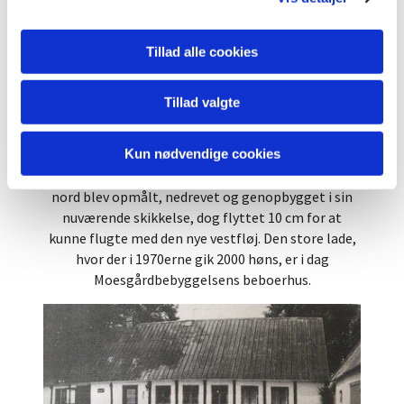
stuehuset blev lejet ud. Den sidste lejer af det
gamle bindingsværkshus var det senere
Tillad alle cookies
viceværtspar på den nye bebyggelse, Kirsten og
Tage Nielsen. De fire længer og laden stod endnu
som i Villumsens tid.
Tillad valgte
I 1978 købte Roskilde kommune gården og
Kun nødvendige cookies
videresolgte den i 1980 til Roskilde Boligforening,
som opførte de 120 lave rækkehuse. Stuehuset mod
nord blev opmålt, nedrevet og genopbygget i sin
nuværende skikkelse, dog flyttet 10 cm for at
kunne flugte med den nye vestfløj. Den store lade,
hvor der i 1970erne gik 2000 høns, er i dag
Moesgårdbebyggelsens beboerhus.