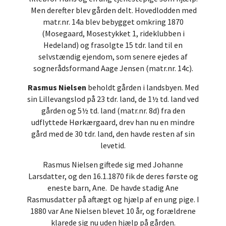
Men derefter blev gården delt. Hovedlodden med
matr.nr. 14a blev bebygget omkring 1870
(Mosegaard, Mosestykket 1, rideklubben i
Hedeland) og frasolgte 15 tdr. land til en
selvstændig ejendom, som senere ejedes af
sognerådsformand Aage Jensen (matr.nr. 14c).
Rasmus Nielsen
beholdt gården i landsbyen. Med
sin Lillevangslod på 23 tdr. land, de 1½ td. land ved
gården og 5½ td. land (matr.nr. 8d) fra den
udflyttede Hørkærgaard, drev han nu en mindre
gård med de 30 tdr. land, den havde resten af sin
levetid.
Rasmus Nielsen giftede sig med Johanne
Larsdatter, og den 16.1.1870 fik de deres første og
eneste barn, Ane. De havde stadig Ane
Rasmusdatter på aftægt og hjælp af en ung pige. I
1880 var Ane Nielsen blevet 10 år, og forældrene
klarede sig nu uden hjælp på gården.