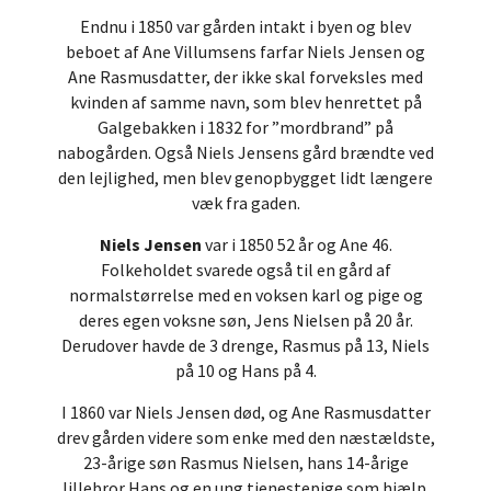
Endnu i 1850 var gården intakt i byen og blev
beboet af Ane Villumsens farfar Niels Jensen og
Ane Rasmusdatter, der ikke skal forveksles med
kvinden af samme navn, som blev henrettet på
Galgebakken i 1832 for ”mordbrand” på
nabogården. Også Niels Jensens gård brændte ved
den lejlighed, men blev genopbygget lidt længere
væk fra gaden.
Niels Jensen
var i 1850 52 år og Ane 46.
Folkeholdet svarede også til en gård af
normalstørrelse med en voksen karl og pige og
deres egen voksne søn, Jens Nielsen på 20 år.
Derudover havde de 3 drenge, Rasmus på 13, Niels
på 10 og Hans på 4.
I 1860 var Niels Jensen død, og Ane Rasmusdatter
drev gården videre som enke med den næstældste,
23-årige søn Rasmus Nielsen, hans 14-årige
lillebror Hans og en ung tjenestepige som hjælp.