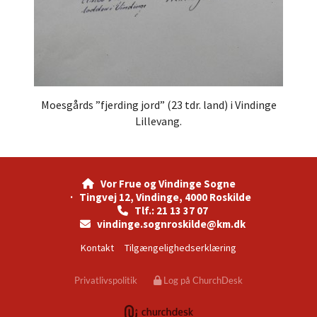
Moesgårds ”fjerding jord” (23 tdr. land) i Vindinge
Lillevang.
Vor Frue og Vindinge Sogne

· Tingvej 12, Vindinge, 4000 Roskilde
Tlf.: 21 13 37 07

vindinge.sognroskilde@km.dk

Kontakt
Tilgængelighedserklæring
Privatlivspolitik
Log på ChurchDesk