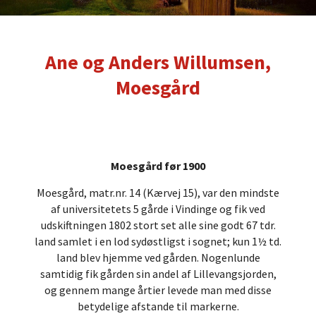
Ane og Anders Willumsen,
Moesgård
Moesgård før 1900
Moesgård, matr.nr. 14 (Kærvej 15), var den mindste
af universitetets 5 gårde i Vindinge og fik ved
udskiftningen 1802 stort set alle sine godt 67 tdr.
land samlet i en lod sydøstligst i sognet; kun 1½ td.
land blev hjemme ved gården. Nogenlunde
samtidig fik gården sin andel af Lillevangsjorden,
og gennem mange årtier levede man med disse
betydelige afstande til markerne.