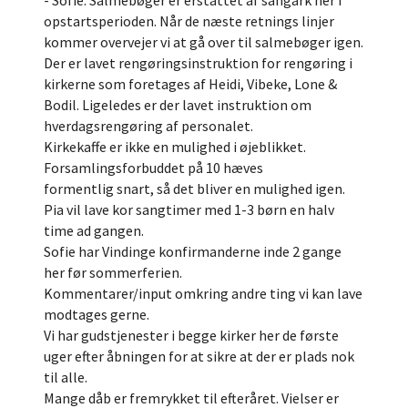
​- Sofie: Salmebøger er erstattet af sangark her i
opstartsperioden. Når de næste retnings linjer
kommer overvejer vi at gå over til salmebøger igen.
Der er lavet rengøringsinstruktion for rengøring i
kirkerne som foretages af Heidi, Vibeke, Lone &
Bodil. Ligeledes er der lavet instruktion om
hverdagsrengøring af personalet.
Kirkekaffe er ikke en mulighed i øjeblikket.
Forsamlingsforbuddet på 10 hæves
formentlig snart, så det bliver en mulighed igen.
Pia vil lave kor sangtimer med 1-3 børn en halv
time ad gangen.
Sofie har Vindinge konfirmanderne inde 2 gange
her før sommerferien.
Kommentarer/input omkring andre ting vi kan lave
modtages gerne.
Vi har gudstjenester i begge kirker her de første
uger efter åbningen for at sikre at der er plads nok
til alle.
Mange dåb er fremrykket til efteråret. Vielser er