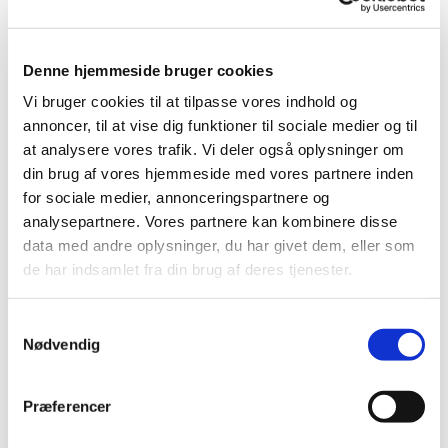
Præsten:
Sofie:
- Thomas og Sofie holder ferie med
Denne hjemmeside bruger cookies
overlap i uge 29 og 30.
Vi bruger cookies til at tilpasse vores indhold og
Der er arrangeret afløsere til
annoncer, til at vise dig funktioner til sociale medier og til
eventuelle bisættelser/begravelser.
at analysere vores trafik. Vi deler også oplysninger om
Flere muligheder for at få afholdt
gudstjeneste 19/7 er undersøgt og der
din brug af vores hjemmeside med vores partnere inden
er ikke fundet nogen optimal løsning.
for sociale medier, annonceringspartnere og
Menighedsrådet besluttede at aflyse
analysepartnere. Vores partnere kan kombinere disse
gudstjenesten.
data med andre oplysninger, du har givet dem, eller som
- Sofie får igen en praktikant i efteråret.
de har indsamlet fra din brug af deres tjenester.
- Nedrivning af gammelt køkken og
opsætning af det nye i præstegården
S
starter om 2 uger.
Nødvendig
a
Thomas:
m
- Har lært meget om de sociale medier i
t
corona tiden.
Præferencer
y
- Møbler fra Samlingsstedet er givet til
k