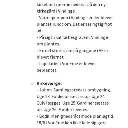
kirsebærtræerne nederst på den ny
kirkegård i Vindinge.
- Varmepumpen i Vindinge er der blevet
plantet rundt om. Det er ser rigtig flot
ud.
- På sigt skal fællesgraven i Vindinge
om plantes.
- En del store sten på gangene i VF er
blevet fjernet.
- Lapidariet i Vor Frue er blevet
beplantet.
Kirkeværge:
- Johnn: Samlingsstedets ombygning.
Uge 23: Foldedør sættes op. Uge 24:
Gulv lægges. Uge 25: Gardiner sættes
op. Uge 26: Møbler leveres.
- Bodil: Menighedsrådsmøde planlagt d.
18/6 i Vor Frue kan ikke lade sig gøre