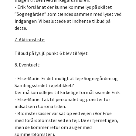
magen til dem ved kirkegårdsmuren.
- Erik forslår at der kunne komme lys på skiltet
”Sognegården” som tændes sammen med lyset ved
indgangen. Vi besluttede at indhente tilbud på
dette.
7. Aktionsliste:
Tilbud på lys jf. punkt 6 blev tilføjet.
8. Eventuelt:
- Else-Marie: Er det muligt at leje Sognegården og
Samlingsstedet i øjeblikket?
Der må kun udlejes til kirkelige formål svarede Erik.
- Else-Marie: Tak til personalet og præster for
indsatsen i Corona tiden.
- Blomsterkasser var sat op ved vejen i Vor Frue
med forårsblomster ved en fejl. De er fjernet igen,
men de kommer retur om 3 uger med
sommerblomster i.