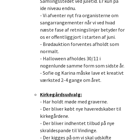
Samlingsstedet ved juletid. Er kun på
ide niveau endnu.
- Vi afventer nyt fra organisterne om
sangarrangementer når vi ved hvad
næste fase af retningslinjer betyder for
os er offentliggjort i starten af juni.
- Brødauktion forventes afholdt som
normalt.
- Halloween afholdes 30/11 i
nogenlunde samme form som sidste år.
- Sofie og Karina måske lave et kreativt
værksted 2-4 gange om året.
Kirkegårdsudvalg:
- Har holdt møde med graverne.
- Der bliver købt nye haveredskaber til
kirkegårdene.
- Der bliver indhentet tilbud på nye
skraldespande til Vindinge.
- Der kigges på om vi skal udskifte