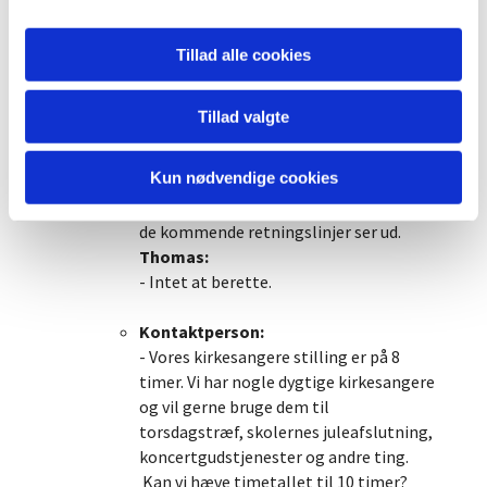
- Retningslinjer gør at vi ikke kan have
dåb i højmessen. Derfor er der en del
Tillad alle cookies
søndage hvor der er lagt en
dåbsgudstjeneste lige efter højmessen.
- Vi kommer til at bruge vikarer i
Tillad valgte
efteråret for at komme igennem denne
pukkel af dåb, konfirmationer m. flere.
Kun nødvendige cookies
- Vindinge konfirmationer bliver måske
delt på 3 tjenester afhængig af hvordan
de kommende retningslinjer ser ud.
Thomas:
- Intet at berette.
Kontaktperson:
- Vores kirkesangere stilling er på 8
timer. Vi har nogle dygtige kirkesangere
og vil gerne bruge dem til
torsdagstræf, skolernes juleafslutning,
koncertgudstjenester og andre ting.
Kan vi hæve timetallet til 10 timer?