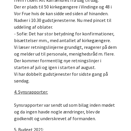
frem i tiden. Alt kan ændres fra dag til dag.
Der er plads til 50 kirkegængere i Vindinge og 48 i
Vor Frue hvis de kan sidde ved siden af hinanden.
Nadver i 10.30 gudstjenesterne. Nu med pincet til
uddeling af oblater.
- Sofie: Det har stor betydning for konfirmationer,
bisættelser mm., med antallet af kirkegængere.
Vi læser retningslinjerne grundigt, reagerer på dem
og melder ud til personale, menighedsråd m. flere.
Der kommer formentlig nye retningslinjer i
starten af juli og igen i starten af august.
Vi har dobbelt gudstjenester for sidste gang på
søndag.
4. Synsrapporter:
Synsrapporter var sendt ud som bilag inden mødet
og da ingen havde nogle ændringer, blev de
godkendt og underskrevet af formanden.
5. Budget 2021: