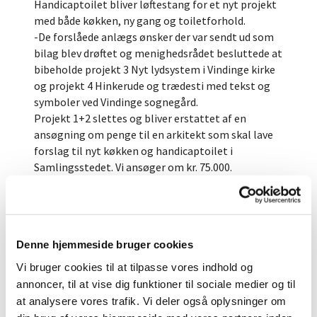
Handicaptoilet bliver løftestang for et nyt projekt
med både køkken, ny gang og toiletforhold.
-De forslåede anlægs ønsker der var sendt ud som
bilag blev drøftet og menighedsrådet besluttede at
bibeholde projekt 3 Nyt lydsystem i Vindinge kirke
og projekt 4 Hinkerude og trædesti med tekst og
symboler ved Vindinge sognegård.
Projekt 1+2 slettes og bliver erstattet af en
ansøgning om penge til en arkitekt som skal lave
forslag til nyt køkken og handicaptoilet i
Samlingsstedet. Vi ansøger om kr. 75.000.
Det foreløbige budget for 2021, mærket med:
Vor Frue-Vindinge Sognes Menighedsråd, CVR-nr.
21683728, Budget 2021, , Bidrag budget afleveret d.
18-06-2020 20:40
Denne hjemmeside bruger cookies
blev gennemgået, drøftet og godkendt.
Vi bruger cookies til at tilpasse vores indhold og
annoncer, til at vise dig funktioner til sociale medier og til
6. Orientering:
at analysere vores trafik. Vi deler også oplysninger om