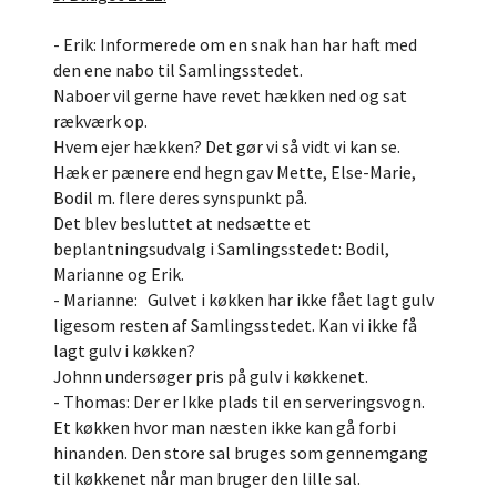
- Erik: Informerede om en snak han har haft med
den ene nabo til Samlingsstedet.
Naboer vil gerne have revet hækken ned og sat
rækværk op.
Hvem ejer hækken? Det gør vi så vidt vi kan se.
Hæk er pænere end hegn gav Mette, Else-Marie,
Bodil m. flere deres synspunkt på.
Det blev besluttet at nedsætte et
beplantningsudvalg i Samlingsstedet: Bodil,
Marianne og Erik.
- Marianne: Gulvet i køkken har ikke fået lagt gulv
ligesom resten af Samlingsstedet. Kan vi ikke få
lagt gulv i køkken?
Johnn undersøger pris på gulv i køkkenet.
- Thomas: Der er Ikke plads til en serveringsvogn.
Et køkken hvor man næsten ikke kan gå forbi
hinanden. Den store sal bruges som gennemgang
til køkkenet når man bruger den lille sal.