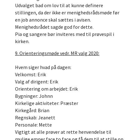
Udvalget bad om lov til at kunne definere
stillingen, da der ikke er menighedsrådsmøde før
en job annonce skal sættes i avisen.
Menighedsrådet sagde god for dette.
Pia og sangere bør inviteres med til prøvespil i
kirken.
9. Orienteringsmøde vedr. MR valg 2020:
Hvem siger hvad på dagen:
Velkomst: Erik
Valg af dirigent: Erik
Orientering om arbejdet: Erik
Bygninger: Johnn
Kirkelige aktiviteter: Præster
Kirkegård: Brian
Regnskab: Jeanett
Personale: Mette
Vigtigt at alle prøver at rette henvendelse til
mulige emner face to face og få dem til at stille op.