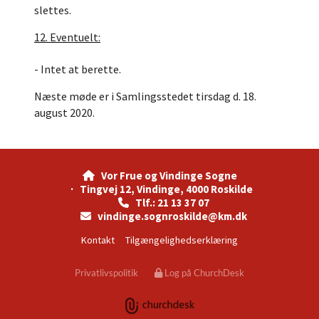
slettes.
12. Eventuelt:
- Intet at berette.
Næste møde er i Samlingsstedet tirsdag d. 18.
august 2020.
Vor Frue og Vindinge Sogne

· Tingvej 12, Vindinge, 4000 Roskilde
Tlf.: 21 13 37 07

vindinge.sognroskilde@km.dk

Kontakt
Tilgængelighedserklæring
Privatlivspolitik
Log på ChurchDesk