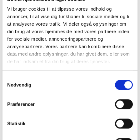
noget af det, man kan opleve ved
musikaktiviteter.
Vi bruger cookies til at tilpasse vores indhold og
Klaveret og sangen har altid fulgt mig,
annoncer, til at vise dig funktioner til sociale medier og til
og jeg blev tidligt klar over, at jeg gerne
vil bringe glæden ved musik videre til
at analysere vores trafik. Vi deler også oplysninger om
andre.
din brug af vores hjemmeside med vores partnere inden
Jeg er uddannet i
børnekorledelse
og
for sociale medier, annonceringspartnere og
musikpædagogik fra konservatoriet og
har efterhånden mangeårig erfaring i
analysepartnere. Vores partnere kan kombinere disse
musikundervisning, både i kirke- og
data med andre oplysninger, du har givet dem, eller som
musikskoleregi.
Min familie og jeg er nytilflyttet i
de har indsamlet fra din brug af deres tjenester.
Vindinge, og vi er meget glade for det
allerede.
Jeg glæder mig meget til at starte med
S
både børnekor og babysalmesang i
Nødvendig
Vindinge Kirke.
a
m
t
Præferencer
y
k
k
Statistik
e
v