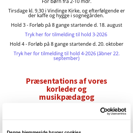
For børn fra 2-10 mdr.
Tirsdage kl. 9.30 i Vindinge Kirke, og efterfølgende er
der kaffe og hygge i sognegården.
Hold 3 - Forløb på 8 gange startende d. 18. august
Tryk her for tilmelding til hold 3-2026
Hold 4 - Forløb på 8 gange startende d. 20. oktober
Tryk her for tilmelding til hold 4-2026 (åbner 22.
september)
Præsentations af vores
korleder og
musikpædagog
Jeg hedder Christina Bovin, er 41 år og
korleder og musikpædagog i kirken.
Jeg synes, at alle børn, store som små,
skal have lov at møde musikken og det
fællesskab der er omkring det.
Glæden, legen og fordybelsen er bare
Denne hjemmeside bruger cookies