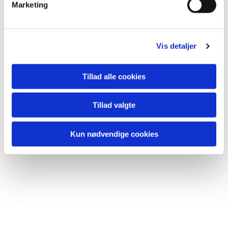
Marketing
a
l
g
Vis detaljer
Accepter venligst marketingcookies
for at se denne video.
Tillad alle cookies
Accepter cookies
Tillad valgte
Kun nødvendige cookies