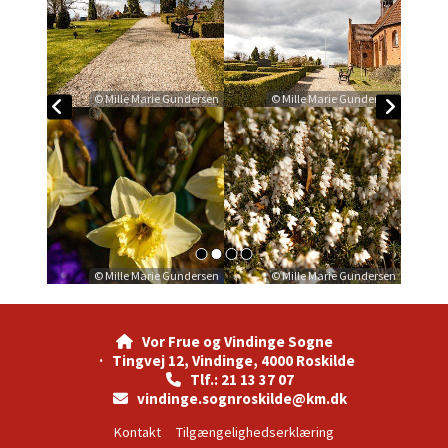
© Mille Marie Gundersen
© Mille Marie Gundersen
© Mille Marie Gundersen
© Mille Marie Gundersen
Vor Frue og Vindinge Sogne

· Tingvej 12, Vindinge, 4000 Roskilde
Tlf.: 21 13 37 07

vindinge.sognroskilde@km.dk

Kontakt
Tilgængelighedserklæring