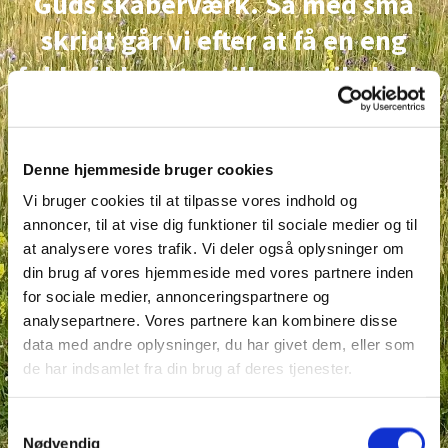
Guds skaberværk. Så med små
skridt går vi efter at få en eng
fuld af blomster tilbage, til glæde
for dig, insekter og naturen.
Denne hjemmeside bruger cookies
Kan du spotte en blåhat, en
Vi bruger cookies til at tilpasse vores indhold og
kællingetand eller en
annoncer, til at vise dig funktioner til sociale medier og til
at analysere vores trafik. Vi deler også oplysninger om
mosaikguldsmed?
din brug af vores hjemmeside med vores partnere inden
Træd ind på engen og lad dig
for sociale medier, annonceringspartnere og
analysepartnere. Vores partnere kan kombinere disse
forundre af det smukke mikro liv,
data med andre oplysninger, du har givet dem, eller som
som blomstre, summer og
de har indsamlet fra din brug af deres tjenester.
gemmer sig her.
S
Nødvendig
a