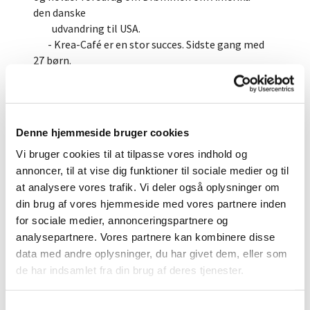
den danske
udvandring til USA.
- Krea-Café er en stor succes. Sidste gang med
27 børn.
- Film og Pizza blev også en succes som vil blive
gentaget.
- I Samlingsstedet vil der være 3 arrangementer
her i foråret.
Denne hjemmeside bruger cookies
6/4 Skærtorsdagsgudstjeneste i Ny Vor Frue
Vi bruger cookies til at tilpasse vores indhold og
kirke med efterfølgende spisning i Samlingsstedet.
annoncer, til at vise dig funktioner til sociale medier og til
16/5 I Samlingsstedet kommer Fotograf Lasse
Rahbek og holder Foredrag - "Sirius" - Den umulige
at analysere vores trafik. Vi deler også oplysninger om
dokumentar.
din brug af vores hjemmeside med vores partnere inden
23/5 Til SØS i kirken for børn i 1-4 klasse om
for sociale medier, annonceringspartnere og
eftermiddagen. Børnegudstjeneste og
analysepartnere. Vores partnere kan kombinere disse
efterfølgende spisning i
data med andre oplysninger, du har givet dem, eller som
Samlingsstedet.
de har indsamlet fra din brug af deres tjenester.
- Madlavning i kulturcenteret af
menighedsrådet. Erik undersøger mulige datoer og
S