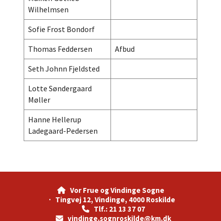
Wilhelmsen
Sofie Frost Bondorf
Thomas Feddersen
Afbud
Seth Johnn Fjeldsted
Lotte Søndergaard
Møller
Hanne Hellerup
Ladegaard-Pedersen
Vor Frue og Vindinge Sogne

· Tingvej 12, Vindinge, 4000 Roskilde
Tlf.: 21 13 37 07

vindinge.sognroskilde@km.dk
