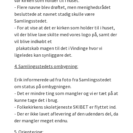
var kirken som holder til i huset.
- Flere navne blev drøftet, men menighedsrådet
besluttede at navnet stadig skulle være
Samlingsstedet.
- For at vise at det er kirken som holder til i huset,
vil der blive lave skilte med vores logo på, samt der
vil blive indkøbt et
plakatskab magen til det i Vindinge hvor vi
ligeledes kan synliggøre det.
4. Samlingsstedets ombygning:
Erik informerede ud fra foto fra Samlingsstedet
om status på ombygningen.
- Det er mindre ting som mangler og vi er tæt på at
kunne tage det i brug.
- Folkekirkens skoletjeneste SKIBET er flyttet ind.
- Der er ikke lavet aflevering af den udendørs del, da
der mangler meget endnu.
5. Orientering: