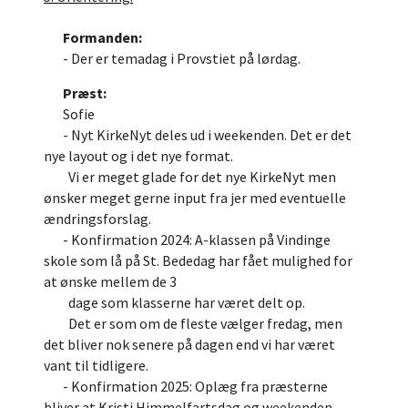
Formanden:
- Der er temadag i Provstiet på lørdag.
Præst:
Sofie
- Nyt KirkeNyt deles ud i weekenden. Det er det
nye layout og i det nye format.
Vi er meget glade for det nye KirkeNyt men
ønsker meget gerne input fra jer med eventuelle
ændringsforslag.
- Konfirmation 2024: A-klassen på Vindinge
skole som lå på St. Bededag har fået mulighed for
at ønske mellem de 3
dage som klasserne har været delt op.
Det er som om de fleste vælger fredag, men
det bliver nok senere på dagen end vi har været
vant til tidligere.
- Konfirmation 2025: Oplæg fra præsterne
bliver at Kristi Himmelfartsdag og weekenden