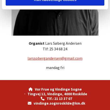
Organist
Lars Søberg Andersen
Tlf: 25 34 68 24
larssobergandersen@gmail.com
mandag fri
Vor Frue og Vindinge Sogne

· Tingvej 12, Vindinge, 4000 Roskilde
Tlf.: 21 13 37 07

vindinge.sognroskilde@km.dk
