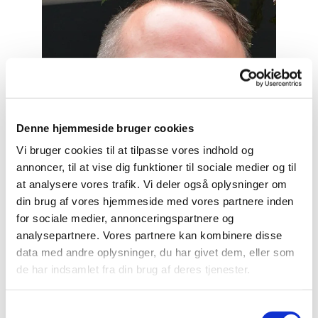
Denne hjemmeside bruger cookies
Vi bruger cookies til at tilpasse vores indhold og
annoncer, til at vise dig funktioner til sociale medier og til
at analysere vores trafik. Vi deler også oplysninger om
din brug af vores hjemmeside med vores partnere inden
for sociale medier, annonceringspartnere og
analysepartnere. Vores partnere kan kombinere disse
data med andre oplysninger, du har givet dem, eller som
de har indsamlet fra din brug af deres tjenester.
Organist
André Bak
S