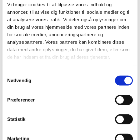
Vi bruger cookies til at tilpasse vores indhold og
annoncer, til at vise dig funktioner til sociale medier og til
at analysere vores trafik. Vi deler også oplysninger om
din brug af vores hjemmeside med vores partnere inden
for sociale medier, annonceringspartnere og
analysepartnere. Vores partnere kan kombinere disse
data med andre oplysninger, du har givet dem, eller som
de har indsamlet fra din brug af deres tjenester.
S
Nødvendig
a
m
t
Præferencer
y
k
k
Statistik
e
v
Marketing