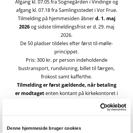
Afgang kl. 07.05 fra Sognegården i Vindinge og
afgang kl. 07.18 fra Samlingsstedet i Vor Frue.
Tilmelding på hjemmesiden åbner
d. 1. maj
2026
og sidste tilmeldingsfrist er d. 29. maj
2026.
De 50 pladser tildeles efter først til-mølle-
princippet.
Pris: 300 kr. pr person indeholdende
bustransport, rundvisning, billet til færgen,
frokost samt kaffe/the.
Tilmelding er først gældende, når betaling
er modtaget
enten kontant på kirkekontoret i
Sognegården i Vindinge,
via bankoverførsel reg. 2280 konto
0280136719 eller via MobilePay 99037.
Denne hjemmeside bruger cookies