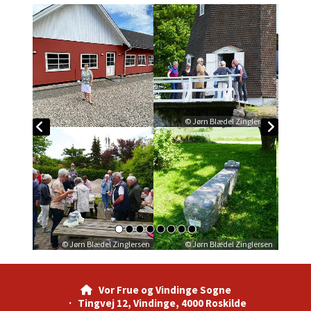
© Jørn Blædel Zinglersen
© Jørn Blædel Zinglersen
© Jørn Blædel Zinglersen
© Jørn Blædel Zinglersen
Vor Frue og Vindinge Sogne

· Tingvej 12, Vindinge, 4000 Roskilde