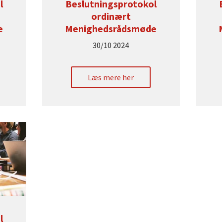
l
Beslutningsprotokol
ordinært
e
Menighedsrådsmøde
30/10 2024
Læs mere her
l