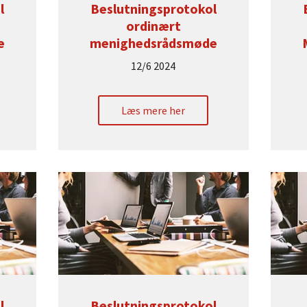
l
Beslutningsprotokol
ordinært
e
menighedsrådsmøde
12/6 2024
Læs mere her
l
Beslutningsprotokol