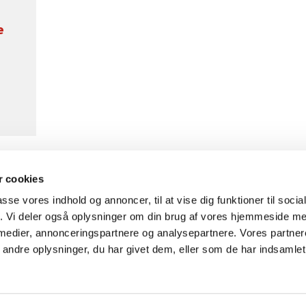
e
 cookies
Vor Frue og Vindinge Sogne

· Tingvej 12, Vindinge, 4000 Roskilde
passe vores indhold og annoncer, til at vise dig funktioner til soci
Tlf.: 21 13 37 07

fik. Vi deler også oplysninger om din brug af vores hjemmeside m
vindinge.sognroskilde@km.dk

 medier, annonceringspartnere og analysepartnere. Vores partne
Kontakt
Tilgængelighedserklæring
ndre oplysninger, du har givet dem, eller som de har indsamlet 
Privatlivspolitik
Log på ChurchDesk