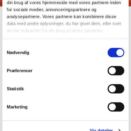
din brug af vores hjemmeside med vores partnere inden
for sociale medier, annonceringspartnere og
analysepartnere. Vores partnere kan kombinere disse
Andre arrangementer
data med andre oplysninger, du har givet dem, eller som
de har indsamlet fra din brug af deres tjenester.
S
Nødvendig
a
m
t
Præferencer
y
k
k
Statistik
e
v
Marketing
a
l
g
Vis detaljer