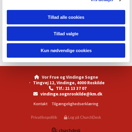
Tillad alle cookies
Tillad valgte
Kun nødvendige cookies
Vor Frue og Vindinge Sogne

· Tingvej 12, Vindinge, 4000 Roskilde
Tlf.: 21 13 37 07

vindinge.sognroskilde@km.dk

Kontakt
Tilgængelighedserklæring
Privatlivspolitik
Log på ChurchDesk