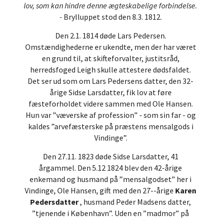
lov, som kan hindre denne ægteskabelige forbindelse.
-
Brylluppet stod den 8.3. 1812.
Den 2.1. 1814 døde Lars Pedersen.
Omstændighederne er ukendte, men der har været
en grund til, at skifteforvalter, justitsråd,
herredsfoged Leigh skulle attestere dødsfaldet.
Det ser ud som om Lars Pedersens datter, den 32-
årige Sidse Larsdatter, fik lov at føre
fæsteforholdet videre sammen med Ole Hansen.
Hun var ”væverske af profession” - som sin far - og
kaldes ”arvefæsterske på præstens mensalgods i
Vindinge”.
Den 27.11. 1823 døde Sidse Larsdatter, 41
årgammel. Den 5.12 1824 blev den 42-årige
enkemand og husmand på ”mensalgodset” her i
Vindinge, Ole Hansen, gift med den 27--årige
Karen
Pedersdatter
, husmand Peder Madsens datter,
”tjenende i København”. Uden en ”madmor” på