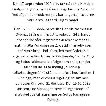
Den 17. september 1933 blev
Erna
Sophie Kirstine
Lindgren Dybing født på Amtssygehuset i Roskilde.
Ved dåben bar moderen selv barnet, en af fadderne
var Henry Søgaard, Olgas mand.
Den 15.8. 1935 døde parcellist Henrik Rasmussen
Dybing, 68 år gammel. Allerede den 24.7. havde
arvingerne fået registreret deres adkomst til
matr.nr. 30a i Vindinge og 2c og 2d i Tjæreby, som
må være bragt ind i familien med Bolette. I
registret står hun foran de 3 søskende, Alvilda. Olga
og Sofus i aldersrækkefølge som enke, rentier
Gunhild Bolette Dyving
, f. Jensen. I
folketællingen 1940 står hun opført hos familien i
Vindinge, men er overstreget og anført med
adressen Klintevej 21 Roskilde. Den 15.10. 1935
Udstedte de 4 arvinger ”arveudlægsskøde” på
matrikel 30a til murermester Sofus Rasmussen
Dybing.