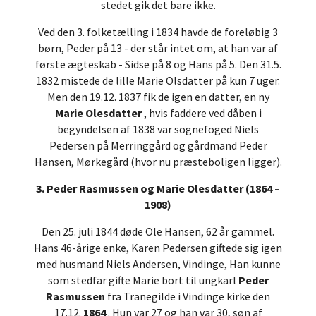
stedet gik det bare ikke.
Ved den 3. folketælling i 1834 havde de foreløbig 3
børn, Peder på 13 - der står intet om, at han var af
første ægteskab - Sidse på 8 og Hans på 5. Den 31.5.
1832 mistede de lille Marie Olsdatter på kun 7 uger.
Men den 19.12. 1837 fik de igen en datter, en ny
Marie Olesdatter
, hvis faddere ved dåben i
begyndelsen af 1838 var sognefoged Niels
Pedersen på Merringgård og gårdmand Peder
Hansen, Mørkegård (hvor nu præsteboligen ligger).
3. Peder Rasmussen og Marie Olesdatter (1864 –
1908)
Den 25. juli 1844 døde Ole Hansen, 62 år gammel.
Hans 46-årige enke, Karen Pedersen giftede sig igen
med husmand Niels Andersen, Vindinge, Han kunne
som stedfar gifte Marie bort til ungkarl
Peder
Rasmussen
fra Tranegilde i Vindinge kirke den
17.12.
1864
. Hun var 27 og han var 30, søn af