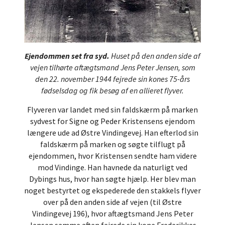
Ejendommen set fra syd.
Huset på den anden side af
vejen tilhørte aftægtsmand Jens Peter Jensen, som
den 22. november 1944 fejrede sin kones 75-års
fødselsdag og fik besøg af en allieret flyver.
Flyveren var landet med sin faldskærm på marken
sydvest for Signe og Peder Kristensens ejendom
længere ude ad Østre Vindingevej. Han efterlod sin
faldskærm på marken og søgte tilflugt på
ejendommen, hvor Kristensen sendte ham videre
mod Vindinge. Han havnede da naturligt ved
Dybings hus, hvor han søgte hjælp. Her blev man
noget bestyrtet og ekspederede den stakkels flyver
over på den anden side af vejen (til Østre
Vindingevej 196), hvor aftægtsmand Jens Peter