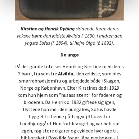
Kirstine og Henrik Dybing
siddende foran deres
voksne børn: den ældste Alvilda f. 1890, i midten den
yngste Sofus (f. 1894), til højre Olga (f. 1892).
De unge
På det gamle foto ses Henrik og Kirstine med deres
3 børn, fra venstre
Alvilda
, den ældste, som blev
smørrebrødsjomfru og arbejdede både i Skagen,
Norge og København. Efter Kirstines død i 1929
kom hun hjem som ”husassistent” for faderen og
broderen. Da Henrik o. 1932 giftede sig igen,
flyttede hun ind i den bungalow, Sofus havde
bygget til hende på Tingvej 31 over for
Lundbjerggård. Hun forblev ugift og var helt sin
egen, røg store cigarer og cyklede hver uge til
biblioteket i Roskilde for at låne nye bøger. - I