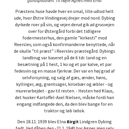
gårdspladsen. Til højre Agnes med Erna
Præstens huse havde hver en smal, lille udlod helt
ude, hvor Østre Vindingevej drejer mod nord. Dybing
dyrkede roer på sin, og vejen derud gik ad grusvejen
over for Østergård forbi det tidligere
fodermesterhus, den gamle ”kirkesti” mod
Reerslev, som også konfirmanderne benyttede, når
de skulle ”til præst” i Reerslev præstegård. Dybings
landbrug var baseret på de 6 tdr. land og en
besætning på 1 hest, 1 ko og et par kalve, et par
fedesvin og en masse fjerkræ. Der var en høj grad af
selvforsyning, og salg af gæs, ænder, høns,
kyllinger, æg, grøntsager, kirsebær og æbler - og
murerarbejdet - gav til resten. - Hesten hed Klaus,
det husker Kartoffel-Axel Nielsen, måske fordi han
engang indfangede den, da den blev bange for en
traktor og løb løbsk.
Den 18.11. 1939 blev Elna
Birgit
Lindgren Dybing
født. Ved dåben den -21.1. 1940 bar Agnes igen selv