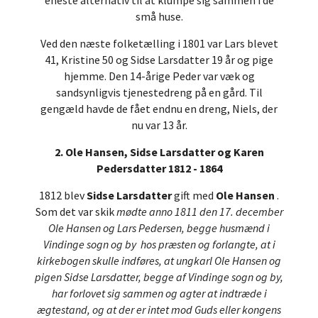
små huse.
Ved den næste folketælling i 1801 var Lars blevet
41, Kristine 50 og Sidse Larsdatter 19 år og pige
hjemme. Den 14-årige Peder var væk og
sandsynligvis tjenestedreng på en gård. Til
gengæld havde de fået endnu en dreng, Niels, der
nu var 13 år.
2. Ole Hansen, Sidse Larsdatter og Karen
Pedersdatter 1812 - 1864
1812 blev
Sidse Larsdatter
gift med
Ole Hansen
.
Som det var skik
mødte anno 1811 den 17. december
Ole Hansen og Lars Pedersen, begge husmænd i
Vindinge sogn og by hos præsten og forlangte, at i
kirkebogen skulle indføres, at ungkarl Ole Hansen og
pigen Sidse Larsdatter, begge af Vindinge sogn og by,
har forlovet sig sammen og agter at indtræde i
ægtestand, og at der er intet mod Guds eller kongens