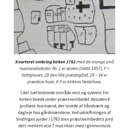
Kvarteret omkring kirken 1782
med de mange små
husmandssteder. Nr. 1 er skolen (indtil 1857), F =
fattighuset, 28 den lille præstegård, 29 – 34 er
præstens huse, 4-5 er kirkens fæstehuse.
I det tætbeboede område vest og sydvest for
kirken boede under præsteembedet desuden 6
jordløse husmænd, der levede af håndværk og
dagleje hos gårdmændene. Ved udskiftningen af
Vindinges jorder i 1783 blev præsteembedets jord
delt mellem alle 7 matrikler med i gennemsnit