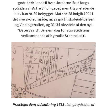
godt 4 tdr. land til hver. Jorderne lå ud langs
sydsiden af Østre Vindingevej, men tilsyneladende
blev kun nr. 30 bebygget. Matr.nr. 28 indgik 1904 i
det nye skoleområde, nr. 29 gik til skoleudvidelsen
og Vindingehallen, og 31-34 blev dele af den nye
”Østergaard”. De ejes i dag for størstedelens
vedkommende af Nymølle Stenindustri.
Præstejordens udskiftning 1783
. Langs sydsiden af