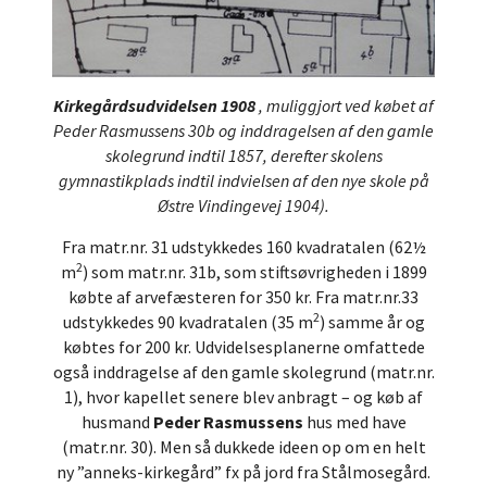
Kirkegårdsudvidelsen 1908
, muliggjort ved købet af
Peder Rasmussens 30b og inddragelsen af den gamle
skolegrund indtil 1857, derefter skolens
gymnastikplads indtil indvielsen af den nye skole på
Østre Vindingevej 1904).
Fra matr.nr. 31 udstykkedes 160 kvadratalen (62½
2
m
) som matr.nr. 31b, som stiftsøvrigheden i 1899
købte af arvefæsteren for 350 kr. Fra matr.nr.33
2
udstykkedes 90 kvadratalen (35 m
) samme år og
købtes for 200 kr. Udvidelsesplanerne omfattede
også inddragelse af den gamle skolegrund (matr.nr.
1), hvor kapellet senere blev anbragt – og køb af
husmand
Peder Rasmussens
hus med have
(matr.nr. 30). Men så dukkede ideen op om en helt
ny ”anneks-kirkegård” fx på jord fra Stålmosegård.