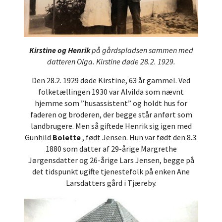
Kirstine og Henrik
på gårdspladsen sammen med
datteren Olga. Kirstine døde 28.2. 1929.
Den 28.2. 1929 døde Kirstine, 63 år gammel. Ved
folketællingen 1930 var Alvilda som nævnt
hjemme som ”husassistent” og holdt hus for
faderen og broderen, der begge står anført som
landbrugere. Men så giftede Henrik sig igen med
Gunhild
Bolette
, født Jensen. Hun var født den 8.3.
1880 som datter af 29-årige Margrethe
Jørgensdatter og 26-årige Lars Jensen, begge på
det tidspunkt ugifte tjenestefolk på enken Ane
Larsdatters gård i Tjæreby.