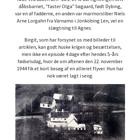
dåbsbarnet, ”faster Olga” Søgaard, født Dybing,
var en af fadderne, en anden var marmorsliber Niels
Arne Lorgahn fra Värnamo i Jönköbing Len, vel en
slægtning til Agnes.
Birgit, som har forsynet os med billeder til
artiklen, kan godt huske krigen og besættelsen,
men ikke en episode 4 dage efter hendes 5-års
fødselsdag, hvor de om aftenen den 22. november
1944 fik et kort besøg af en allieret flyver. Hun har
nok været lagt i seng.