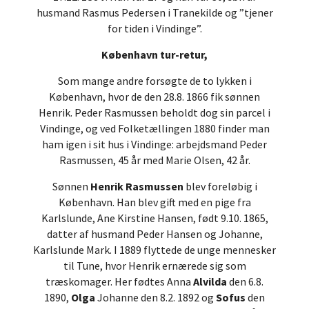
husmand Rasmus Pedersen i Tranekilde og ”tjener
for tiden i Vindinge”.
København tur-retur,
Som mange andre forsøgte de to lykken i
København, hvor de den 28.8. 1866 fik sønnen
Henrik. Peder Rasmussen beholdt dog sin parcel i
Vindinge, og ved Folketællingen 1880 finder man
ham igen i sit hus i Vindinge: arbejdsmand Peder
Rasmussen, 45 år med Marie Olsen, 42 år.
Sønnen
Henrik Rasmussen
blev foreløbig i
København. Han blev gift med en pige fra
Karlslunde, Ane Kirstine Hansen, født 9.10. 1865,
datter af husmand Peder Hansen og Johanne,
Karlslunde Mark. I 1889 flyttede de unge mennesker
til Tune, hvor Henrik ernærede sig som
træskomager. Her fødtes Anna
Alvilda
den 6.8.
1890,
Olga
Johanne den 8.2. 1892 og
Sofus
den