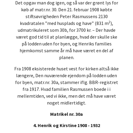
Det opgav man dog igen, og så var der grønt lys for
køb af matr.nr. 30. Den 21. februar 1908 købte
stiftsøvrigheden Peter Rasmussens 2130
2
kvadratalen ”med husplads og have” (831 m
),
udmatrikuleret som 30b, for 3700 kr. – Der havde
været god tid til at planlægge, hvad der skulle ske
på lodden uden for byen, og Henriks families
hjemkomst samme år må have været en del af
planen.
Fra 1908 eksisterede huset vest for kirken altså ikke
længere, Den nuværende ejendom på lodden uden
for byen, matr.nr. 30a, stammer iflg. BBR-registret
fra 1917. Hvad familien Rasmussen boede i i
mellemtiden, ved vi ikke, men det må have været
noget midlertidigt.
Matrikel nr. 30a
4. Henrik og Kirstine 1908 - 1932