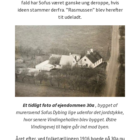
fald har Sofus været ganske ung deroppe, hvis
ideen stammer derfra. ”Rasmussen” blev herefter
tit udeladt.
Et tidligt foto af ejendommen 30a
, bygget af
murersvend Sofus Dybing lige udenfor det jordstykke,
hvor senere Vindingehallen blev bygget. Østre
Vindingevej til højre går ind mod byen.
Året efter, ved folketællingen 1916 boede på 30a nu