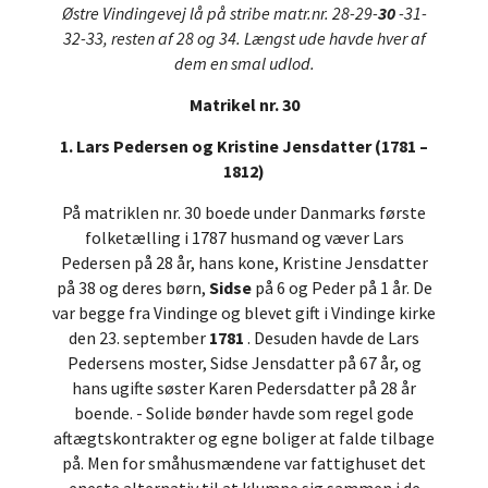
Østre Vindingevej lå på stribe matr.nr. 28-29-
30
-31-
32-33, resten af 28 og 34. Længst ude havde hver af
dem en smal udlod.
Matrikel nr. 30
1. Lars Pedersen og Kristine Jensdatter (1781 –
1812)
På matriklen nr. 30 boede under Danmarks første
folketælling i 1787 husmand og væver Lars
Pedersen på 28 år, hans kone, Kristine Jensdatter
på 38 og deres børn,
Sidse
på 6 og Peder på 1 år. De
var begge fra Vindinge og blevet gift i Vindinge kirke
den 23. september
1781
. Desuden havde de Lars
Pedersens moster, Sidse Jensdatter på 67 år, og
hans ugifte søster Karen Pedersdatter på 28 år
boende. - Solide bønder havde som regel gode
aftægtskontrakter og egne boliger at falde tilbage
på. Men for småhusmændene var fattighuset det
eneste alternativ til at klumpe sig sammen i de