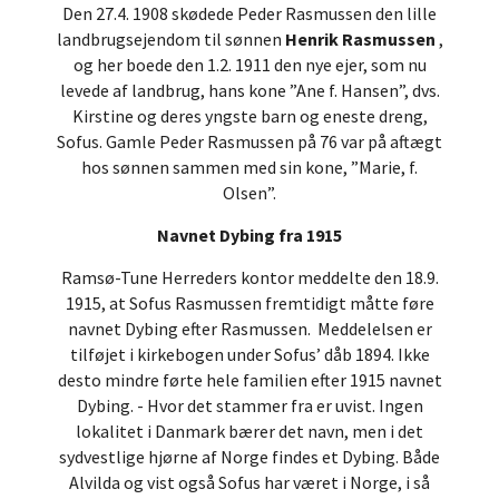
Den 27.4. 1908 skødede Peder Rasmussen den lille
landbrugsejendom til sønnen
Henrik Rasmussen
,
og her boede den 1.2. 1911 den nye ejer, som nu
levede af landbrug, hans kone ”Ane f. Hansen”, dvs.
Kirstine og deres yngste barn og eneste dreng,
Sofus. Gamle Peder Rasmussen på 76 var på aftægt
hos sønnen sammen med sin kone, ”Marie, f.
Olsen”.
Navnet Dybing fra 1915
Ramsø-Tune Herreders kontor meddelte den 18.9.
1915, at Sofus Rasmussen fremtidigt måtte føre
navnet Dybing efter Rasmussen. Meddelelsen er
tilføjet i kirkebogen under Sofus’ dåb 1894. Ikke
desto mindre førte hele familien efter 1915 navnet
Dybing. - Hvor det stammer fra er uvist. Ingen
lokalitet i Danmark bærer det navn, men i det
sydvestlige hjørne af Norge findes et Dybing. Både
Alvilda og vist også Sofus har været i Norge, i så