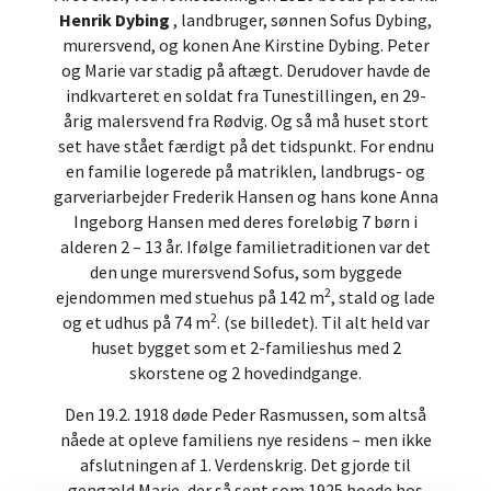
Henrik Dybing
, landbruger, sønnen Sofus Dybing,
murersvend, og konen Ane Kirstine Dybing. Peter
og Marie var stadig på aftægt. Derudover havde de
indkvarteret en soldat fra Tunestillingen, en 29-
årig malersvend fra Rødvig. Og så må huset stort
set have stået færdigt på det tidspunkt. For endnu
en familie logerede på matriklen, landbrugs- og
garveriarbejder Frederik Hansen og hans kone Anna
Ingeborg Hansen med deres foreløbig 7 børn i
alderen 2 – 13 år. Ifølge familietraditionen var det
den unge murersvend Sofus, som byggede
2
ejendommen med stuehus på 142 m
, stald og lade
2
og et udhus på 74 m
. (se billedet). Til alt held var
huset bygget som et 2-familieshus med 2
skorstene og 2 hovedindgange.
Den 19.2. 1918 døde Peder Rasmussen, som altså
nåede at opleve familiens nye residens – men ikke
afslutningen af 1. Verdenskrig. Det gjorde til
gengæld Marie, der så sent som 1925 boede hos