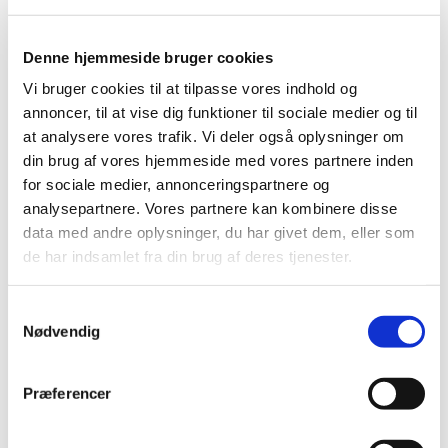
Denne hjemmeside bruger cookies
Vi bruger cookies til at tilpasse vores indhold og
annoncer, til at vise dig funktioner til sociale medier og til
at analysere vores trafik. Vi deler også oplysninger om
din brug af vores hjemmeside med vores partnere inden
for sociale medier, annonceringspartnere og
analysepartnere. Vores partnere kan kombinere disse
data med andre oplysninger, du har givet dem, eller som
Kirkesanger
Stine Løike
de har indsamlet fra din brug af deres tjenester.
sloike@live.dk
S
Nødvendig
a
m
t
Præferencer
y
k