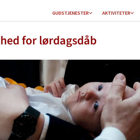
GUDSTJENESTER
AKTIVITETER
hed for lørdagsdåb