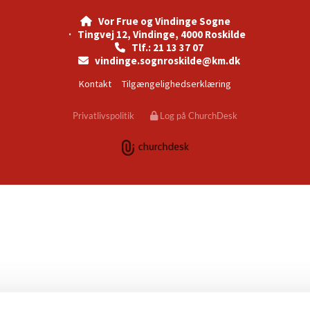
Vor Frue og Vindinge Sogne

· Tingvej 12, Vindinge, 4000 Roskilde
Tlf.: 21 13 37 07

vindinge.sognroskilde@km.dk

Kontakt
Tilgængelighedserklæring
Privatlivspolitik
Log på ChurchDesk