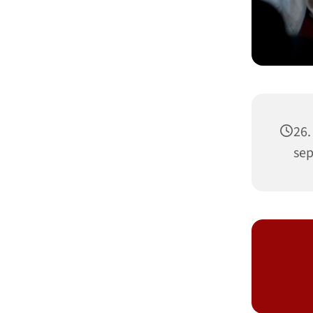
26.
se