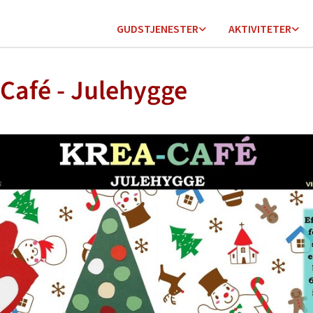
GUDSTJENESTER
AKTIVITETER
Café - Julehygge