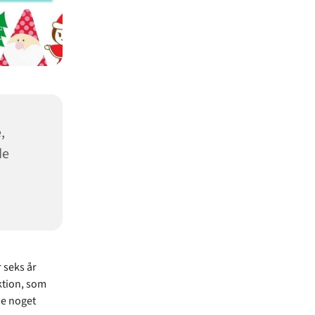
,
de
 seks år
ktion, som
be noget