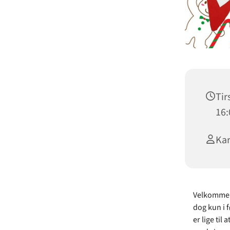
Tir
16:
Kar
Velkommen 
dog kun i 
er lige til