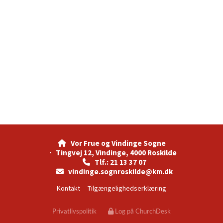
Vor Frue og Vindinge Sogne

· Tingvej 12, Vindinge, 4000 Roskilde
Tlf.: 21 13 37 07

vindinge.sognroskilde@km.dk

Kontakt
Tilgængelighedserklæring
Privatlivspolitik
Log på ChurchDesk