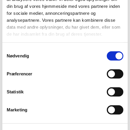
din brug af vores hjemmeside med vores partnere inden
for sociale medier, annonceringspartnere og
analysepartnere. Vores partnere kan kombinere disse
data med andre oplysninger, du har givet dem, eller som
Fri leg og hyggeligt samvær for babyer, småfolk og deres
de har indsamlet fra din brug af deres tjenester.
forældre. Der er kaffe/te/vand og lidt forplejning,
højstole, mikroovn og legetøj.
S
Gratis adgang, ingen tilmelding.
Nødvendig
a
m
t
Præferencer
y
k
k
Statistik
e
v
Marketing
a
l
g