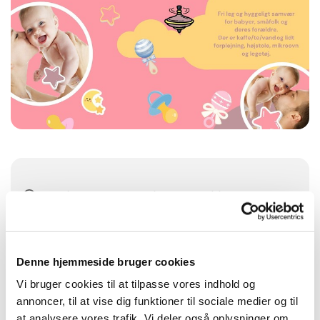
Torsdag 17. september 2026, kl. 10:00 -
12:00
Sognegården i Vindinge, Tingvej 12, 4000
Denne hjemmeside bruger cookies
Roskilde
Vi bruger cookies til at tilpasse vores indhold og
annoncer, til at vise dig funktioner til sociale medier og til
Gratis
at analysere vores trafik. Vi deler også oplysninger om