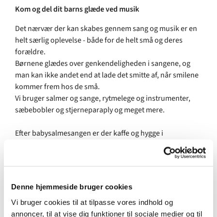
Kom og del dit barns glæde ved musik
Det nærvær der kan skabes gennem sang og musik er en
helt særlig oplevelse - både for de helt små og deres
forældre.
Børnene glædes over genkendeligheden i sangene, og
man kan ikke andet end at lade det smitte af, når smilene
kommer frem hos de små.
Vi bruger salmer og sange, rytmelege og instrumenter,
sæbebobler og stjerneparaply og meget mere.
Efter babysalmesangen er der kaffe og hygge i
Sognegården
For børn fra 2-10 mdr.
Forløb på 8 uger startende d. 18. august. Tilmelding
Denne hjemmeside bruger cookies
åbner d, 1. august.
Vi bruger cookies til at tilpasse vores indhold og
annoncer, til at vise dig funktioner til sociale medier og til