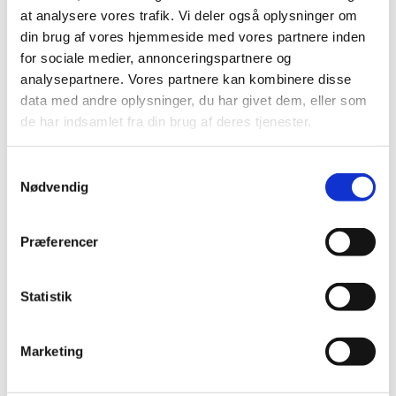
at analysere vores trafik. Vi deler også oplysninger om
din brug af vores hjemmeside med vores partnere inden
for sociale medier, annonceringspartnere og
analysepartnere. Vores partnere kan kombinere disse
data med andre oplysninger, du har givet dem, eller som
de har indsamlet fra din brug af deres tjenester.
S
Nødvendig
a
m
t
Præferencer
y
k
k
Statistik
e
v
Marketing
a
l