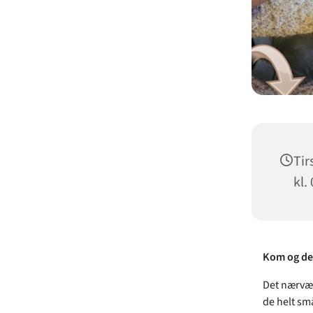
Tir
kl.
Kom og del
Det nærvær
de helt sm