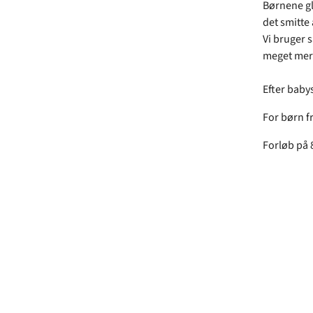
Børnene gl
det smitte
Vi bruger 
meget mer
Efter baby
For børn f
Forløb på 8