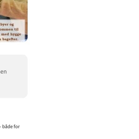
ken
- både for