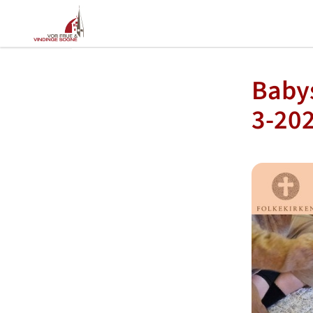
Babys
3-20