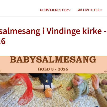
GUDSTJENESTER
AKTIVITETER
almesang i Vindinge kirke -
26