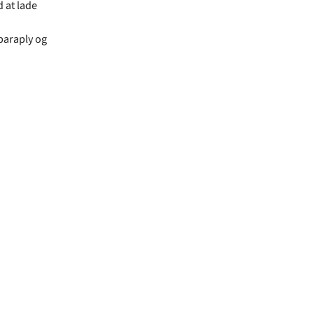
 at lade
paraply og