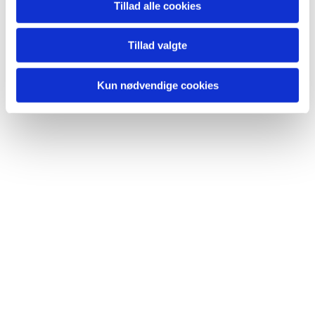
Tillad alle cookies
Du vil måske også kunne lide...
Tillad valgte
Kun nødvendige cookies