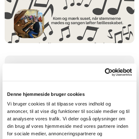
Torsdag 29. oktober 2026, kl. 14:00 - 15:30
Sognegården i Vindinge, Tingvej 12, 4000
Denne hjemmeside bruger cookies
Roskilde
Vi bruger cookies til at tilpasse vores indhold og
annoncer, til at vise dig funktioner til sociale medier og til
at analysere vores trafik. Vi deler også oplysninger om
din brug af vores hjemmeside med vores partnere inden
Kom og mærk suset, når stemmerne mødes og sangen
for sociale medier, annonceringspartnere og