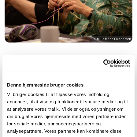
© Mille Marie Gundersen
Mandag 16. november 2026, kl. 19:00 -
22:00
Denne hjemmeside bruger cookies
Vi bruger cookies til at tilpasse vores indhold og
Sognegården i Vindinge, Tingvej 12, 4000
annoncer, til at vise dig funktioner til sociale medier og til
Roskilde
at analysere vores trafik. Vi deler også oplysninger om
din brug af vores hjemmeside med vores partnere inden
Gratis
for sociale medier, annonceringspartnere og
analysepartnere. Vores partnere kan kombinere disse