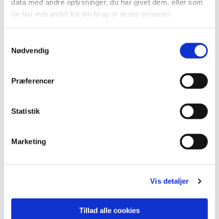
data med andre oplysninger, du har givet dem, eller som
de har indsamlet fra din brug af deres tjenester.
S
Nødvendig
a
m
t
Præferencer
y
k
k
Statistik
e
v
Marketing
a
l
g
Vis detaljer
Tillad alle cookies