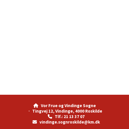
Vor Frue og Vindinge Sogne

· Tingvej 12, Vindinge, 4000 Roskilde
Tlf.: 21 13 37 07

vindinge.sognroskilde@km.dk
