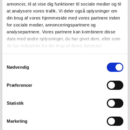
annoncer, til at vise dig funktioner til sociale medier og til
at analysere vores trafik. Vi deler også oplysninger om
din brug af vores hjemmeside med vores partnere inden
for sociale medier, annonceringspartnere og
analysepartnere. Vores partnere kan kombinere disse
data med andre oplysninger, du har givet dem, eller som
de har indsamlet fra din brug af deres tjenester.
S
Nødvendig
a
m
t
Præferencer
y
k
k
Statistik
e
v
Marketing
a