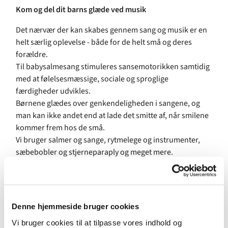
Kom og del dit barns glæde ved musik
Det nærvær der kan skabes gennem sang og musik er en
helt særlig oplevelse - både for de helt små og deres
forældre.
Til babysalmesang stimuleres sansemotorikken samtidig
med at følelsesmæssige, sociale og sproglige
færdigheder udvikles.
Børnene glædes over genkendeligheden i sangene, og
man kan ikke andet end at lade det smitte af, når smilene
kommer frem hos de små.
Vi bruger salmer og sange, rytmelege og instrumenter,
sæbebobler og stjerneparaply og meget mere.
For børn fra 2-10 mdr.
Forløb på 8 gange startende d. 20. oktober
Tirsdage kl. 9.30 i Vindinge Kirke, og efterfølgende er der
Denne hjemmeside bruger cookies
kaffe og hygge i sognegården.
Vi bruger cookies til at tilpasse vores indhold og